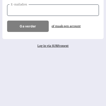
E-mailadres
Ga verder
of maak een account
Log in via SURFconext