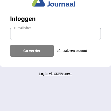
Inloggen
E-mailadres
Ga verder
of maak een account
Log in via SURFconext