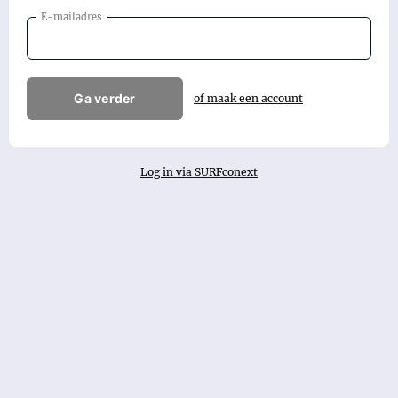
E-mailadres
Ga verder
of maak een account
Log in via SURFconext