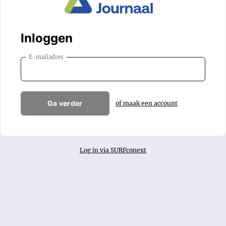
Inloggen
E-mailadres
Ga verder
of maak een account
Log in via SURFconext