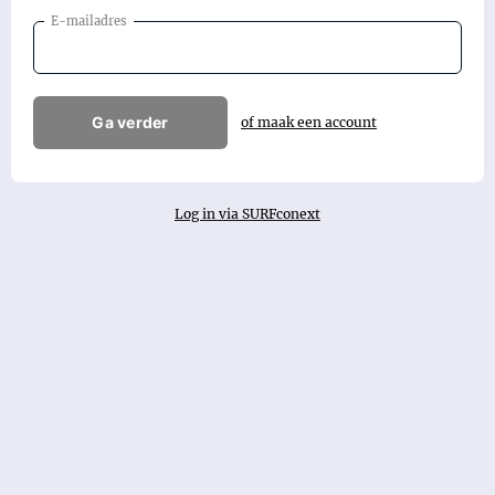
E-mailadres
Ga verder
of maak een account
Log in via SURFconext