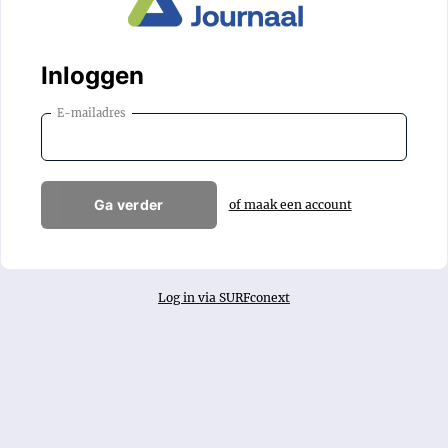
Inloggen
E-mailadres
Ga verder
of maak een account
Log in via SURFconext