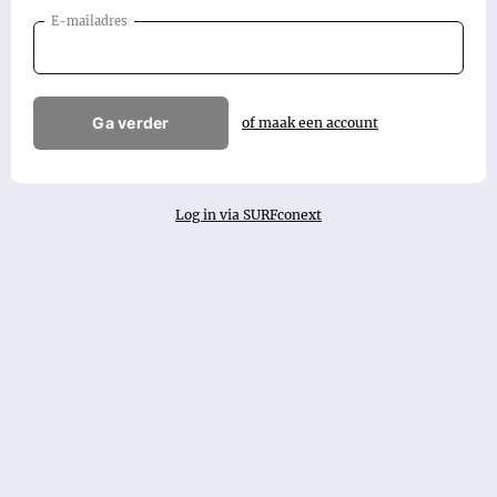
E-mailadres
Ga verder
of maak een account
Log in via SURFconext