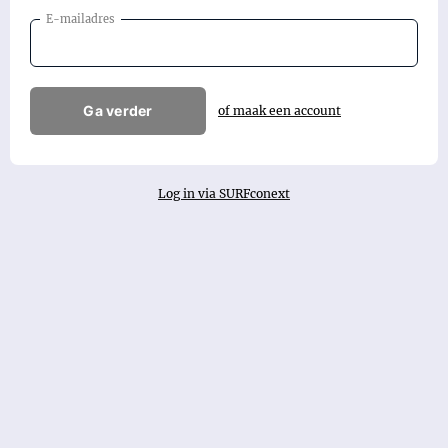
E-mailadres
Ga verder
of maak een account
Log in via SURFconext