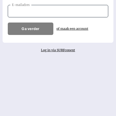
E-mailadres
Ga verder
of maak een account
Log in via SURFconext