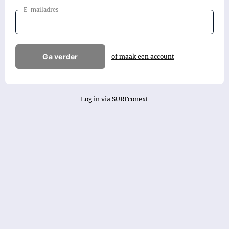
E-mailadres
Ga verder
of maak een account
Log in via SURFconext