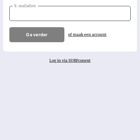
E-mailadres
Ga verder
of maak een account
Log in via SURFconext