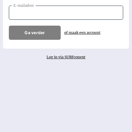
E-mailadres
Ga verder
of maak een account
Log in via SURFconext