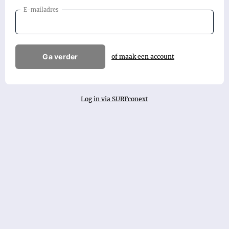
E-mailadres
Ga verder
of maak een account
Log in via SURFconext