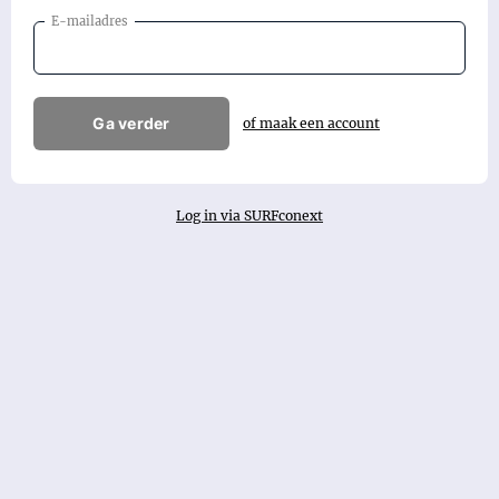
E-mailadres
Ga verder
of maak een account
Log in via SURFconext