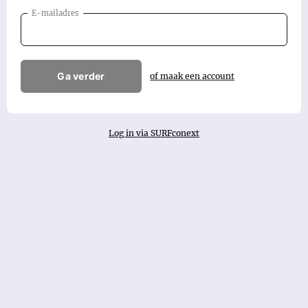
E-mailadres
Ga verder
of maak een account
Log in via SURFconext