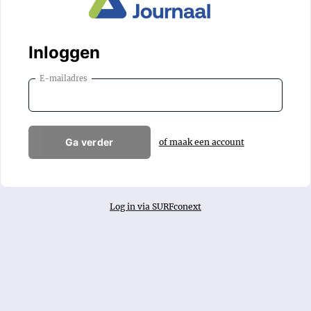
Inloggen
E-mailadres
Ga verder
of maak een account
Log in via SURFconext