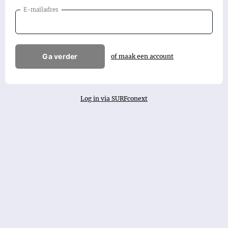
E-mailadres
Ga verder
of maak een account
Log in via SURFconext