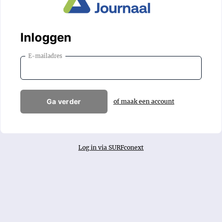
Inloggen
E-mailadres
Ga verder
of maak een account
Log in via SURFconext