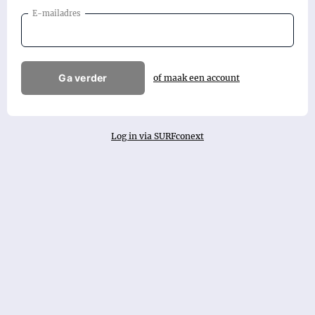
E-mailadres
Ga verder
of maak een account
Log in via SURFconext