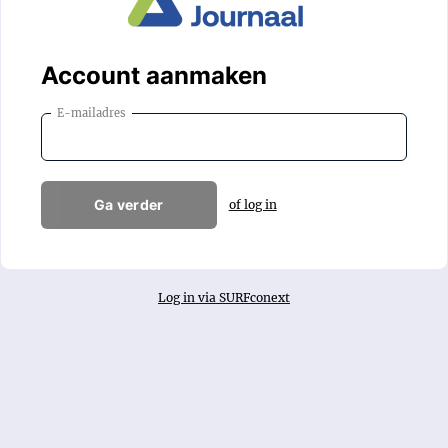
Account aanmaken
E-mailadres
Ga verder
of log in
Log in via SURFconext