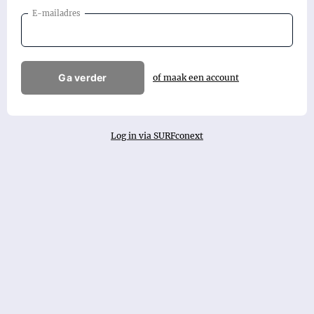
E-mailadres
Ga verder
of maak een account
Log in via SURFconext