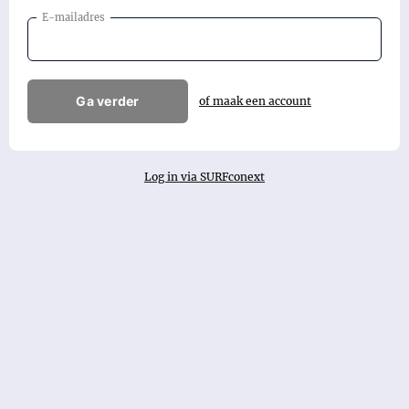
E-mailadres
Ga verder
of maak een account
Log in via SURFconext