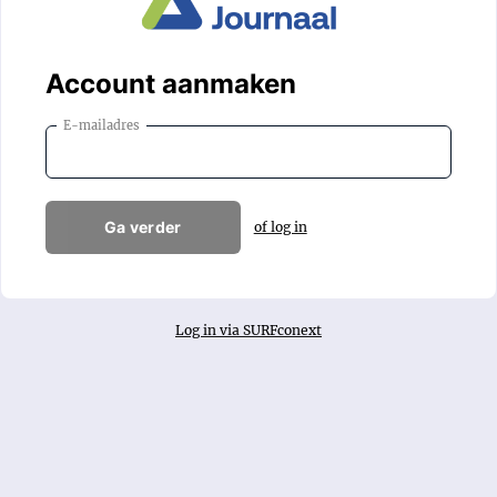
Account aanmaken
E-mailadres
Ga verder
of log in
Log in via SURFconext