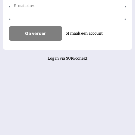
E-mailadres
Ga verder
of maak een account
Log in via SURFconext