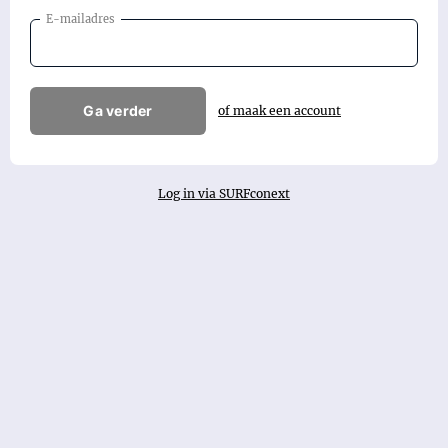
E-mailadres
Ga verder
of maak een account
Log in via SURFconext