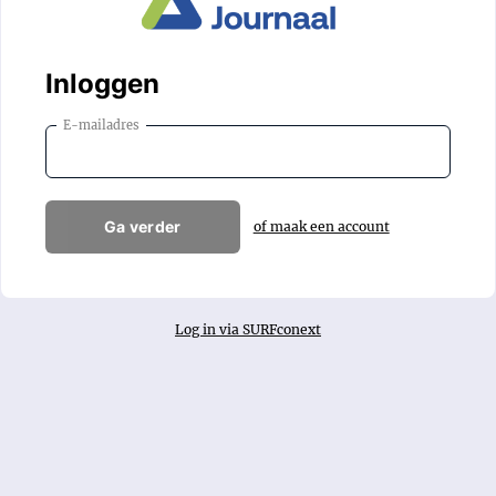
Inloggen
E-mailadres
Ga verder
of maak een account
Log in via SURFconext