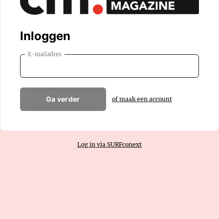
Inloggen
E-mailadres
Ga verder
of maak een account
Log in via SURFconext