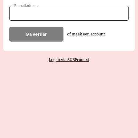
E-mailadres
Ga verder
of maak een account
Log in via SURFconext