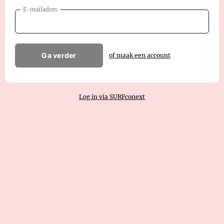
E-mailadres
Ga verder
of maak een account
Log in via SURFconext