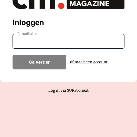
Inloggen
E-mailadres
Ga verder
of maak een account
Log in via SURFconext