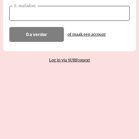
E-mailadres
Ga verder
of maak een account
Log in via SURFconext