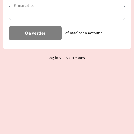
E-mailadres
Ga verder
of maak een account
Log in via SURFconext