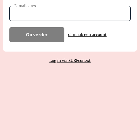
E-mailadres
Ga verder
of maak een account
Log in via SURFconext