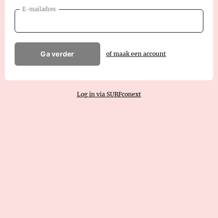
E-mailadres
Ga verder
of maak een account
Log in via SURFconext