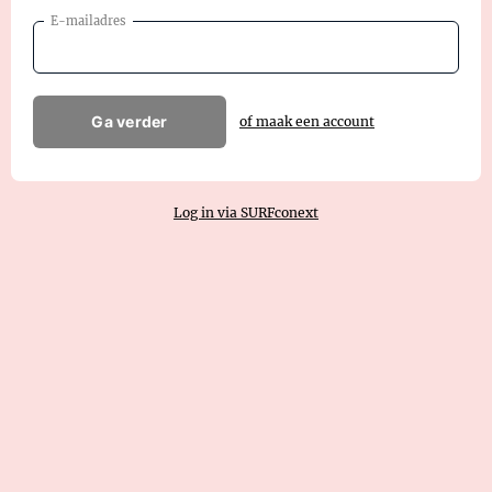
E-mailadres
Ga verder
of maak een account
Log in via SURFconext