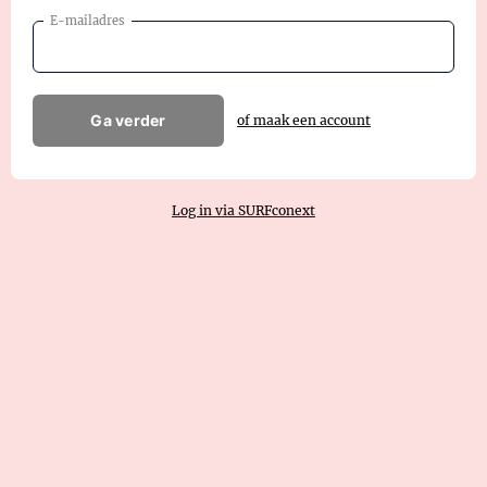
E-mailadres
Ga verder
of maak een account
Log in via SURFconext