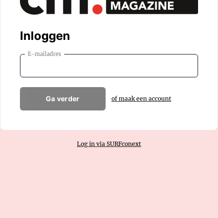
Inloggen
E-mailadres
Ga verder
of maak een account
Log in via SURFconext