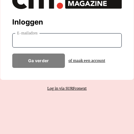
Inloggen
E-mailadres
Ga verder
of maak een account
Log in via SURFconext