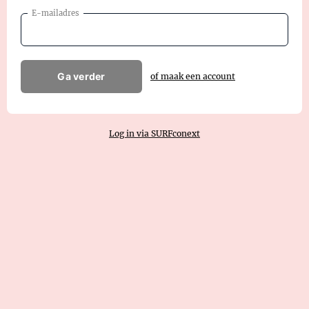
E-mailadres
Ga verder
of maak een account
Log in via SURFconext