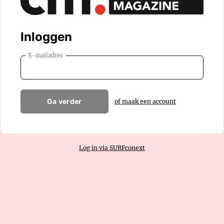
Inloggen
E-mailadres
Ga verder
of maak een account
Log in via SURFconext