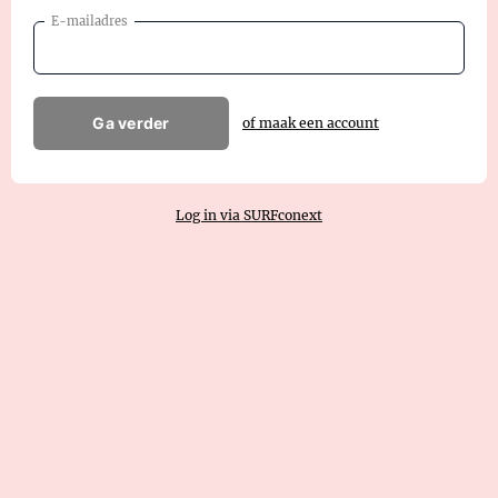
E-mailadres
Ga verder
of maak een account
Log in via SURFconext