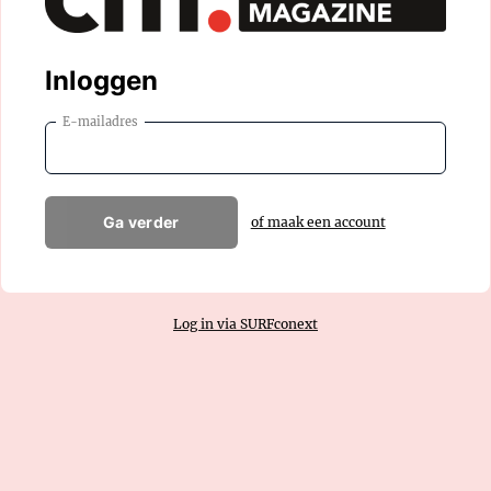
Inloggen
E-mailadres
Ga verder
of maak een account
Log in via SURFconext