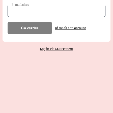
E-mailadres
Ga verder
of maak een account
Log in via SURFconext