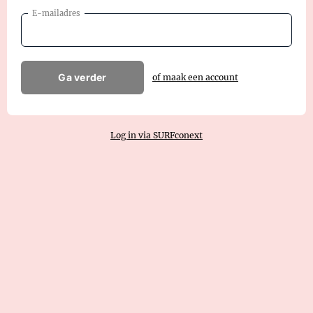
E-mailadres
Ga verder
of maak een account
Log in via SURFconext