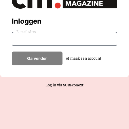
Inloggen
E-mailadres
Ga verder
of maak een account
Log in via SURFconext