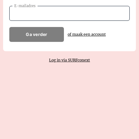
E-mailadres
Ga verder
of maak een account
Log in via SURFconext