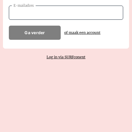
E-mailadres
Ga verder
of maak een account
Log in via SURFconext