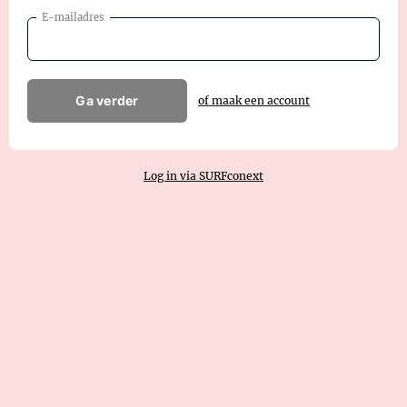
E-mailadres
Ga verder
of maak een account
Log in via SURFconext