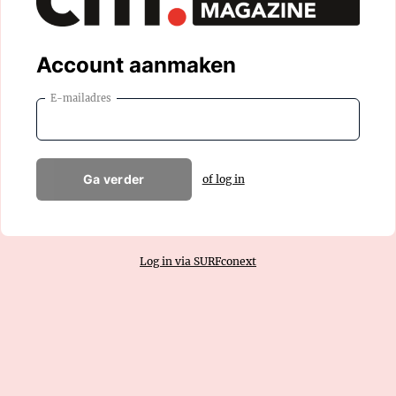
Account aanmaken
E-mailadres
Ga verder
of log in
Log in via SURFconext