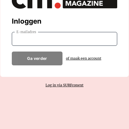
Inloggen
E-mailadres
Ga verder
of maak een account
Log in via SURFconext